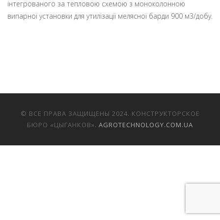
інтегрованого за тепловою схемою з моноколонною
випарної установки для утилізації мелясної барди 900 м3/добу.
© ВСЕ ПРАВА ЗАЩИЩЕНЫ 2024. КОНСТРУКТОРСКОЕ
БЮРО «ЦЫГАНКОВ».
AGROTECHNOLOGY.COM.UA