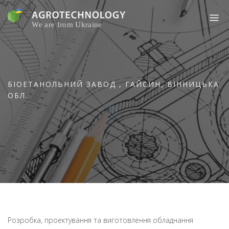
Skip
to
content
БІОЕТАНОЛЬНИЙ ЗАВОД , ГАЙСИН, ВІННИЦЬКА
ОБЛ.
Розробка, проектування та виготовлення обладнання