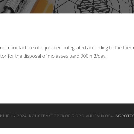
nd manufacture of equipment integrated according to the ther
r for the disposal of molasses bard 900 m
3
/day.
ЩИЩЕНЫ 2024. КОНСТРУКТОРСКОЕ БЮРО «ЦЫГАНКОВ».
AGROTE