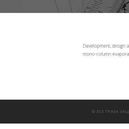
Development, design a
mono-column evaporato
© ВСЕ ПРАВА ЗА