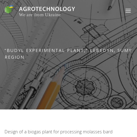
Skip
to
content
“BUDYL EXPERIMENTAL PLANT,” LEBEDYN, SUMY
REGION.
Design of a biogas plant for processing molasses bard