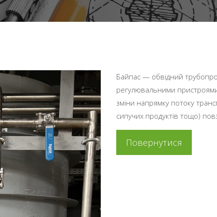
Байпас — обвідний трубопро
регулювальними пристроями 
зміни напрямку потоку транс
сипучих продуктів тощо) пов
Повернутися