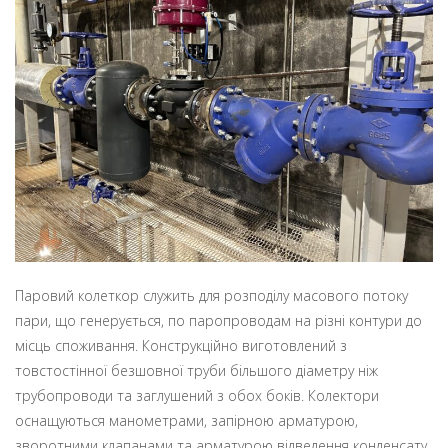
Паровий колеткор служить для розподілу масового потоку
пари, що генерується, по паропроводам на різні контури до
місць споживання. Конструкційно виготовлений з
товстостінної безшовної труби більшого діаметру ніж
трубопроводи та заглушений з обох боків. Колектори
оснащуються манометрами, запірною арматурою,
зворотними клапанами та арматурою відведення конденсату