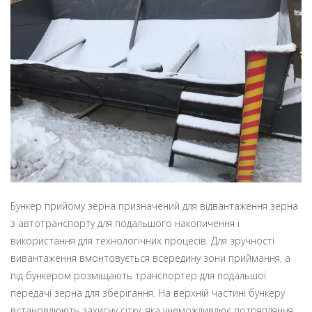
Бункер прийому зерна призначений для відвантаження зерна
з автотранспорту для подальшого накопичення і
використання для технологічних процесів. Для зручності
вивантаження вмонтовується всередину зони приймання, а
під бункером розміщають транспортер для подальшої
передачі зерна для зберігання. На верхній частині бункеру
встановлюють захисну сітку, яка унеможливлює потряпляння