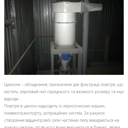
Циклони – обладнання, призначене для фільтрації повітря, що
містить зерновий пил середнього та великого розміру та інші
відходи.
Повітря в циклон надходить із зерноочисних машин,
пневмотранспорту, аспіраційних систем. За рахунок
створення відцентрової сили частинки пилу викидаються на
кришку циклону, після чого вони вміщуються в бункер, звідки