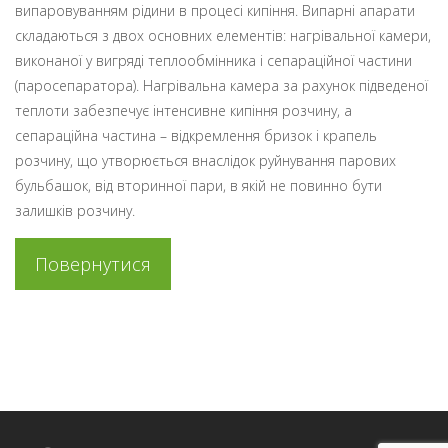
випаровуванням рідини в процесі кипіння. Випарні апарати
складаються з двох основних елементів: нагрівальної камери,
виконаної у вигряді теплообмінника і сепараційної частини
(паросепаратора). Нагрівальна камера за рахунок підведеної
теплоти забезпечує інтенсивне кипіння розчину, а
сепараційна частина – відкремлення бризок і крапель
розчину, що утворюється внаслідок руйнування парових
бульбашок, від вторинної пари, в якій не повинно бути
залишків розчину.
Повернутися