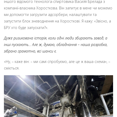
іншого відомого технолога-спиртовика Василя Брелада з
компанії-власника Хоросткова. Він запитує в мене чи можемо
ми допомогти загрузити адсорбери, налаштувати та
запустити блок зневоднення на Хоросткові. Я кажу: «Звісно, а
БРУ хто буде запускати?».
Дуже ризикована історія, коли одні люди збирають завод, а
інші пускають… Але ж, думаю, обладнання – наша розробка,
зібрано грамотно, всі шанси є.
«Ну, – каже він: – ми самі спробуємо, але це ж ваша схема», –
сміється.