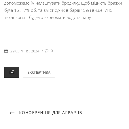
допоможемо їм налаштувати бродилку, щоб міцність бражки
була 16…17% об. та вміст сухих в барді 15% і вище. VHG-
технологія – будемо економити воду та пару.
POSTED
/
0
29 СЕРПНЯ, 2024
ON
CATEGORIES
ЕКСПЕРТИЗА
Post
navigation
PREVIOUS
КОНФЕРЕНЦІЯ ДЛЯ АГРАРІЇВ
POST