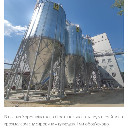
В планах Хоростківського біоетанольного заводу перейти на
крохмалевмісну сировину – кукурудзу. І ми обов’язково