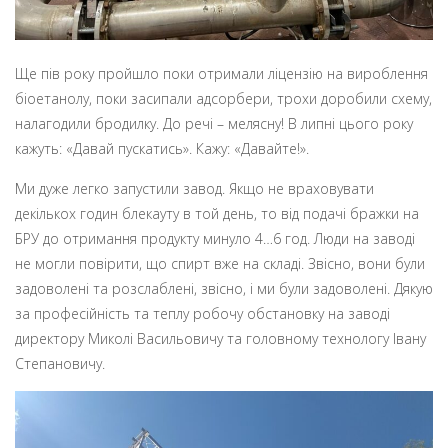
Ще пів року пройшло поки отримали ліцензію на вироблення
біоетанолу, поки засипали адсорбери, трохи доробили схему,
налагодили бродилку. До речі – мелясну! В липні цього року
кажуть: «Давай пускатись». Кажу: «Давайте!».
Ми дуже легко запустили завод. Якщо не враховувати
декількох годин блекауту в той день, то від подачі бражки на
БРУ до отримання продукту минуло 4…6 год. Люди на заводі
не могли повірити, що спирт вже на складі. Звісно, вони були
задоволені та розслаблені, звісно, і ми були задоволені. Дякую
за професійність та теплу робочу обстановку на заводі
директору Миколі Васильовичу та головному технологу Івану
Степановичу.