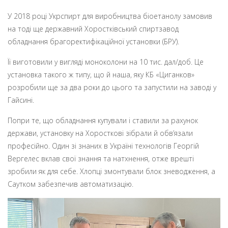
У 2018 році Укрспирт для виробництва біоетанолу замовив
на тоді ще державний Хоростківський спиртзавод
обладнання брагоректифікаційної установки (БРУ).
Її виготовили у вигляді моноколони на 10 тис. дал/доб. Це
установка такого ж типу, що й наша, яку КБ «Циганков»
розробили ще за два роки до цього та запустили на заводі у
Гайсині.
Попри те, що обладнання купували і ставили за рахунок
держави, установку на Хоросткові зібрали й обв’язали
професійно. Один зі знаних в Україні технологів Георгій
Вергелес вклав свої знання та натхнення, отже врешті
зробили як для себе. Хлопці змонтували блок зневодження, а
Саутком забезпечив автоматизацію.